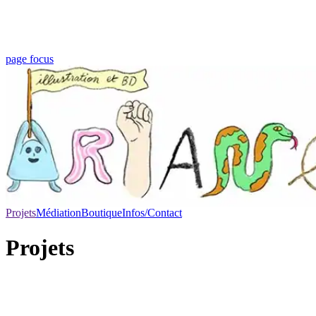
page focus
Projets
Médiation
Boutique
Infos/Contact
Projets